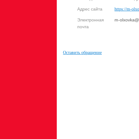
Адрес сайта
https://m-olx
Электронная
m-olxovka@m
почта
Оставить обращение