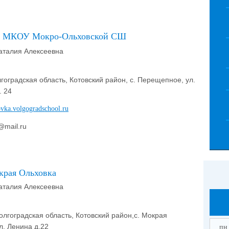
л МКОУ Мокро-Ольховской СШ
аталия Алексеевна
гоградская область, Котовский район, с. Перещепное, ул.
. 24
ovka.volgogradschool.ru
@mail.ru
края Ольховка
аталия Алексеевна
олгоградская область, Котовский район,с. Мокрая
л. Ленина д.22
пн