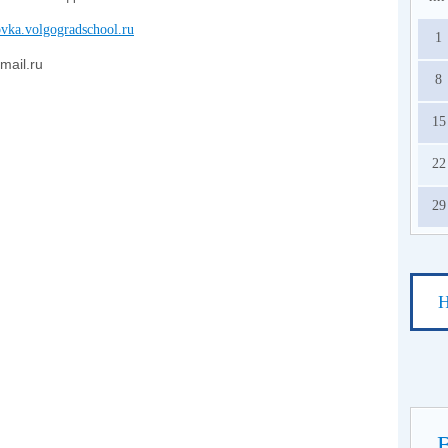
ovka.volgogradschool.ru
1
ail.ru
8
15
22
29
Н