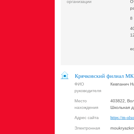
организации
О
р
8
4
1
e
Крячковский филиал М
ФИО
Кевпанич Н
руководителя
Место
403822, Вол
нахождения
Школьная д
Адрес сайта
https://m-olx
Электронная
moukryazko