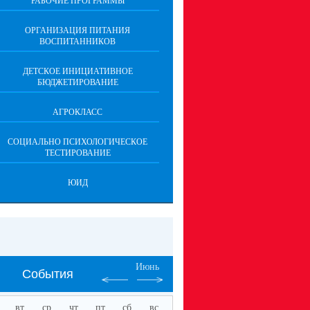
РАБОЧИЕ ПРОГРАММЫ
ОРГАНИЗАЦИЯ ПИТАНИЯ
ВОСПИТАННИКОВ
ДЕТСКОЕ ИНИЦИАТИВНОЕ
БЮДЖЕТИРОВАНИЕ
АГРОКЛАСС
СОЦИАЛЬНО ПСИХОЛОГИЧЕСКОЕ
ТЕСТИРОВАНИЕ
ЮИД
Июнь
События
вт
ср
чт
пт
сб
вс