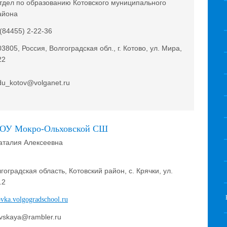
тдел по образованию Котовского муниципального
айона
 (84455) 2-22-36
03805, Россия, Волгоградская обл., г. Котово, ул. Мира,
22
du_kotov@volganet.ru
КОУ Мокро-Ольховской СШ
аталия Алексеевна
гоградская область, Котовский район, с. Крячки, ул.
.2
ovka.volgogradschool.ru
vskaya@rambler.ru