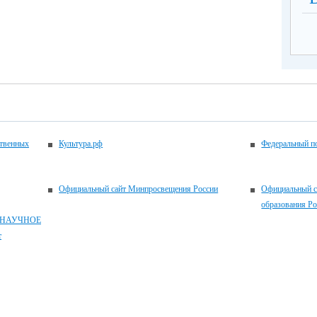
ственных
Культура.рф
Федеральный по
Официальный сайт Минпросвещения России
Официальный с
образования Р
 НАУЧНОЕ
т