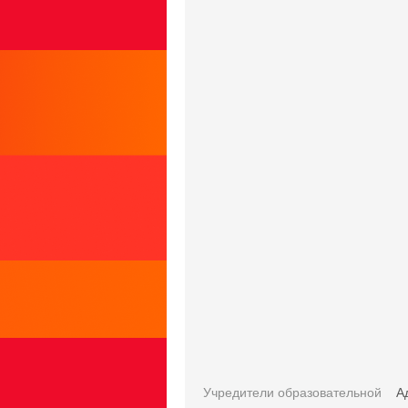
Учредители образовательной
А