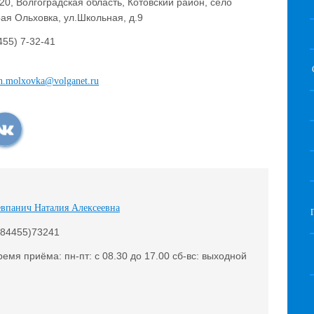
20, Волгоградская область, Котовский район, село
ая Ольховка, ул.Школьная, д.9
455) 7-32-41
h.molxovka@volganet.ru
евпанич Наталия Алексеевна
(84455)73241
ремя приёма: пн-пт: с 08.30 до 17.00 сб-вс: выходной