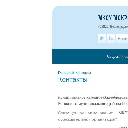
МКОУ МОКРО
403820, Волгоградск
Напи
Сведения о
Главная
»
Контакты
Контакты
муниципальное казенное общеобразоват
Котовского муниципального района Вол
Сокращенное наименование
МКОУ
образовательной организации*