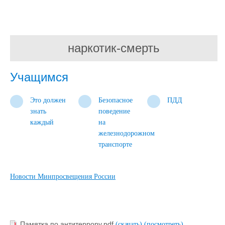
наркотик-смерть
Учащимся
Это должен
Безопасное
ПДД
знать
поведение
каждый
на
железнодорожном
транспорте
Новости Минпросвещения России
Памятка по антитеррору.pdf
(скачать)
(посмотреть)